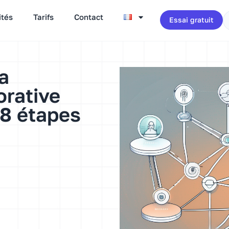
ités
Tarifs
Contact
Essai gratuit
a
orative
 8 étapes