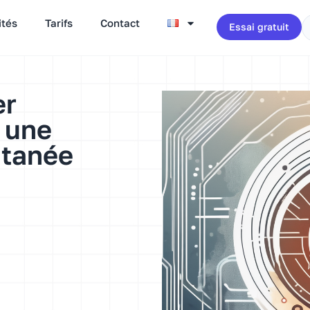
ités
Tarifs
Contact
Essai gratuit
er
c une
ntanée