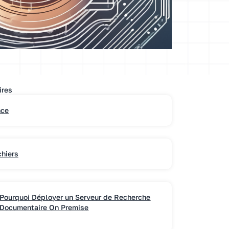
ires
nce
chiers
Pourquoi Déployer un Serveur de Recherche
Documentaire On Premise