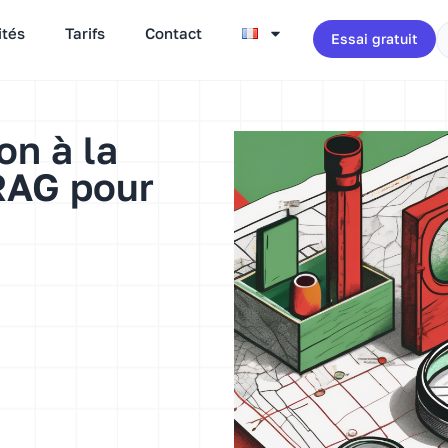
ités
Tarifs
Contact
Essai gratuit
on à la
RAG pour