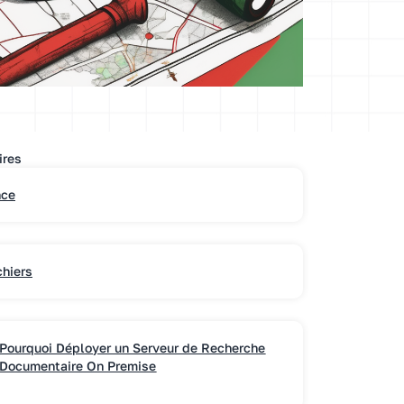
ires
nce
chiers
Pourquoi Déployer un Serveur de Recherche
Documentaire On Premise